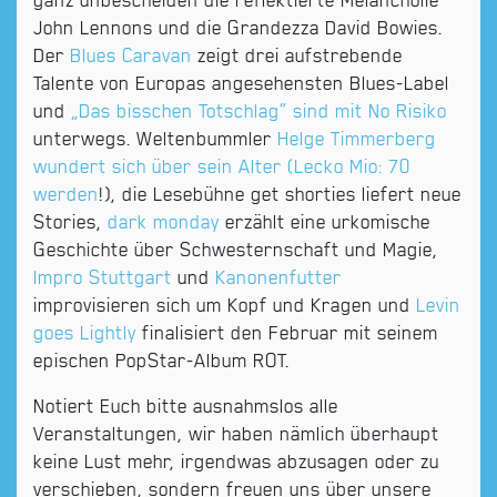
ganz unbescheiden die reflektierte Melancholie
John Lennons und die Grandezza David Bowies.
Der
Blues Caravan
zeigt drei aufstrebende
Talente von Europas angesehensten Blues-Label
und
„Das bisschen Totschlag“ sind mit No Risiko
unterwegs. Weltenbummler
Helge Timmerberg
wundert sich über sein Alter (Lecko Mio: 70
werden
!), die Lesebühne get shorties liefert neue
Stories,
dark monday
erzählt eine urkomische
Geschichte über Schwesternschaft und Magie,
Impro Stuttgart
und
Kanonenfutter
improvisieren sich um Kopf und Kragen und
Levin
goes Lightly
finalisiert den Februar mit seinem
epischen PopStar-Album ROT.
Notiert Euch bitte ausnahmslos alle
Veranstaltungen, wir haben nämlich überhaupt
keine Lust mehr, irgendwas abzusagen oder zu
verschieben, sondern freuen uns über unsere