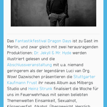
Das
Fantastikfestival Dragon Days
ist zu Gast im
Merlin, und zwar gleich mit zwei herausragenden
Produktionen:
Dr. Jekyll & Mr. Hyde
werden
illustriert gelesen und die
Abschlussveranstaltung
mit u.a. niemand
geringerem als der legendären Luci van Org.
Wow! Dazwischen präsentieren die
Stuttgarter
Kaufmann Frust
ihr neues Album aus Milbergs
Studio und
Heinz Strunk
finalisiert die Woche für
uns im Feuerwehrhaus mit seinen beliebten
Themenwelten Einsamkeit, Sexualnot,
Körperverfall, Alkohol, Übergewicht. Herrlich.