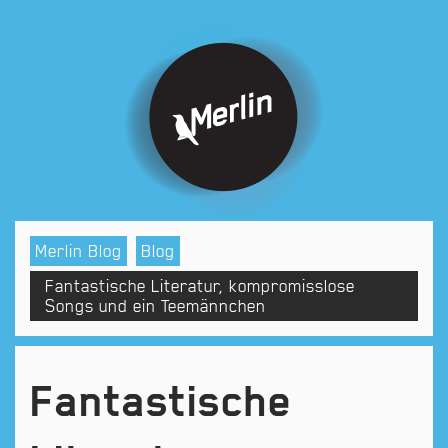
Blog
Merlin Blog
Fantastische Literatur, kompromisslose
Songs und ein Teemännchen
Fantastische